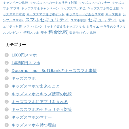
キャンペーン比較
キッズスマホのセキュリティ対策
キッズスマホのマナー
キッズス
マホ アプリ
キッズスマホキャンペーン
キッズスマホ料金
キッズスマホ料金比較
キ
ッズスマホ水没
キッズスマホ選ぶポイント
キッズモードがあるスマホ
キッズ携帯
シ
スマホセキュリティ
セキュリティ
ンプルスマホ2
スマホ学割
セキ
ュリティ対策
ソフトバンク
ネットで買えるキッズスマホ
ミライエ
中学生のクリスマ
料金比較
スプレゼント
学割スマホ
安全
楽天モバイル
比較
カテゴリー
1000円スマホ
1年間0円スマホ
Docomo、au、SoftBankのキッズスマホ事情
キッズスマホ
キッズスマホで出来ること
キッズスマホとキッズ携帯の比較
キッズスマホにアプリを入れる
キッズスマホのセキュリティ対策
キッズスマホのマナー
キッズスマホを持つ理由