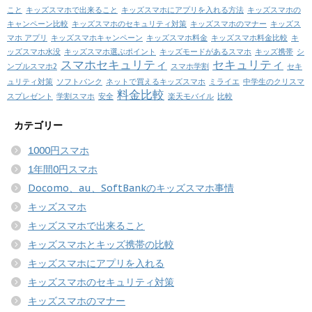
こと
キッズスマホで出来ること
キッズスマホにアプリを入れる方法
キッズスマホの
キャンペーン比較
キッズスマホのセキュリティ対策
キッズスマホのマナー
キッズス
マホ アプリ
キッズスマホキャンペーン
キッズスマホ料金
キッズスマホ料金比較
キ
ッズスマホ水没
キッズスマホ選ぶポイント
キッズモードがあるスマホ
キッズ携帯
シ
スマホセキュリティ
セキュリティ
ンプルスマホ2
スマホ学割
セキ
ュリティ対策
ソフトバンク
ネットで買えるキッズスマホ
ミライエ
中学生のクリスマ
料金比較
スプレゼント
学割スマホ
安全
楽天モバイル
比較
カテゴリー
1000円スマホ
1年間0円スマホ
Docomo、au、SoftBankのキッズスマホ事情
キッズスマホ
キッズスマホで出来ること
キッズスマホとキッズ携帯の比較
キッズスマホにアプリを入れる
キッズスマホのセキュリティ対策
キッズスマホのマナー