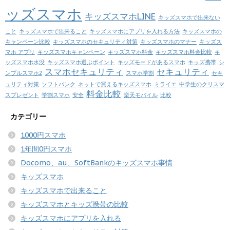
ッズスマホ
キッズスマホLINE
キッズスマホで出来ない
こと
キッズスマホで出来ること
キッズスマホにアプリを入れる方法
キッズスマホの
キャンペーン比較
キッズスマホのセキュリティ対策
キッズスマホのマナー
キッズス
マホ アプリ
キッズスマホキャンペーン
キッズスマホ料金
キッズスマホ料金比較
キ
ッズスマホ水没
キッズスマホ選ぶポイント
キッズモードがあるスマホ
キッズ携帯
シ
スマホセキュリティ
セキュリティ
ンプルスマホ2
スマホ学割
セキ
ュリティ対策
ソフトバンク
ネットで買えるキッズスマホ
ミライエ
中学生のクリスマ
料金比較
スプレゼント
学割スマホ
安全
楽天モバイル
比較
カテゴリー
1000円スマホ
1年間0円スマホ
Docomo、au、SoftBankのキッズスマホ事情
キッズスマホ
キッズスマホで出来ること
キッズスマホとキッズ携帯の比較
キッズスマホにアプリを入れる